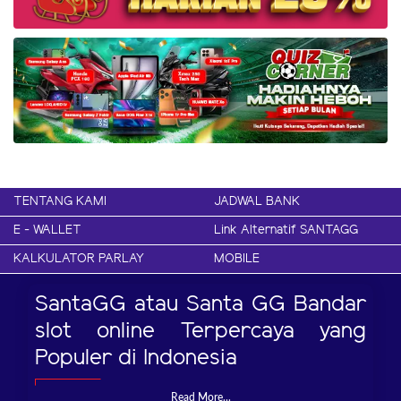
TENTANG KAMI
JADWAL BANK
E - WALLET
Link Alternatif SANTAGG
KALKULATOR PARLAY
MOBILE
SantaGG atau Santa GG Bandar
slot online Terpercaya yang
Populer di Indonesia
Read More...