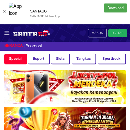
Download
×
SANTAGG
SANTAGG Mobile App
MASUK
DAFTAR
BERANDA
Promosi
Special
Esport
Slots
Tangkas
Sportbook