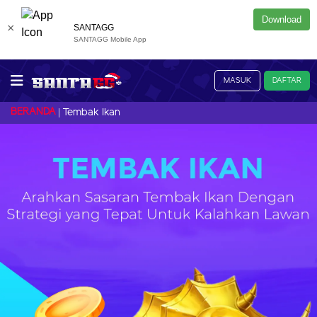
Download
×
SANTAGG
SANTAGG Mobile App
MASUK
DAFTAR
BERANDA
Tembak Ikan