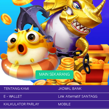
MAIN SEKARANG
TENTANG KAMI
JADWAL BANK
E - WALLET
Link Alternatif SANTAGG
KALKULATOR PARLAY
MOBILE