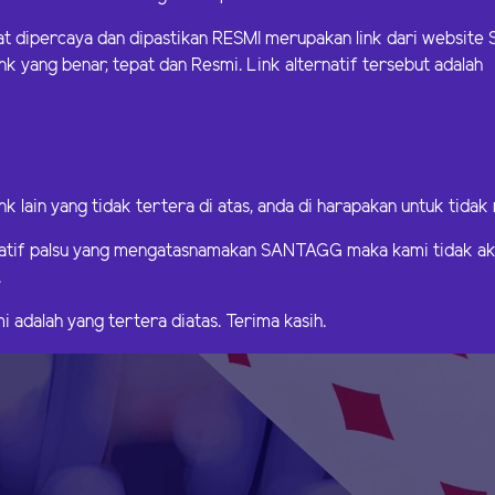
apat dipercaya dan dipastikan RESMI merupakan link dari website
link yang benar, tepat dan Resmi. Link alternatif tersebut adalah
 link lain yang tidak tertera di atas, anda di harapakan untuk ti
rnatif palsu yang mengatasnamakan SANTAGG maka kami tidak ak
.
mi adalah yang tertera diatas. Terima kasih.