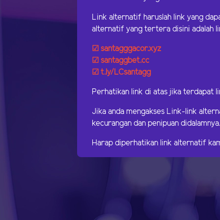
Link alternatif haruslah link yang d
alternatif yang tertera disini adalah 
☑
santagggacor.xyz
☑
santaggbet.cc
☑
t.ly/LCsantagg
Perhatikan link di atas jika terdapat
Jika anda mengakses Link-link alte
kecurangan dan penipuan didalamnya
Harap diperhatikan link alternatif ka