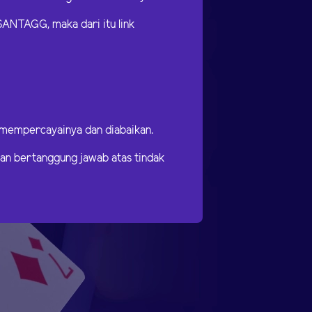
 SANTAGG, maka dari itu link
dak mempercayainya dan diabaikan.
an bertanggung jawab atas tindak